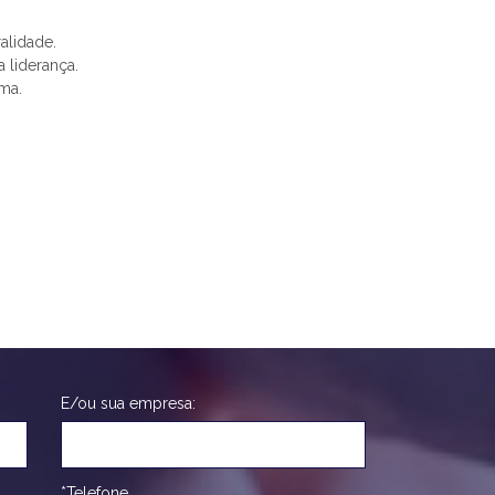
alidade.
 liderança.
ma.
E/ou sua empresa:
*Telefone