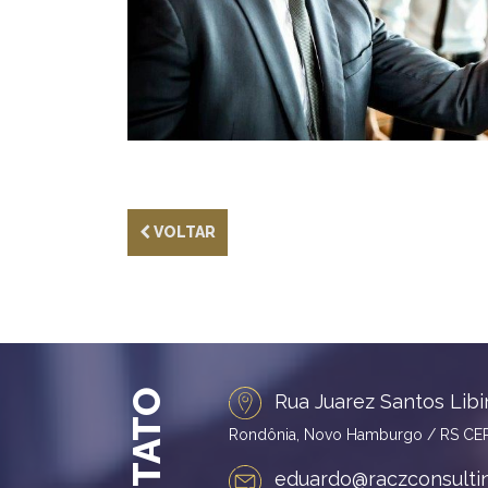
VOLTAR
CONTATO
Rua Juarez Santos Libi
Rondônia, Novo Hamburgo / RS CEP
eduardo@raczconsulti